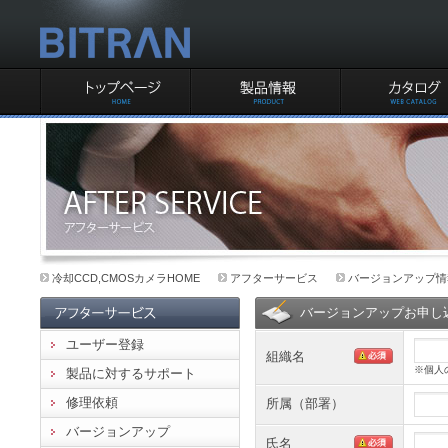
ビットラン株式会社
TOPページ
製品情報
カタログ
冷却CCDカメラ製品アフターサービス
冷却CCD,CMOSカメラHOME
アフターサービス
バージョンアップ情
バージョンアップお申し
ユーザー登録
組織名
※個人
製品に対するサポート
修理依頼
所属（部署）
バージョンアップ
氏名