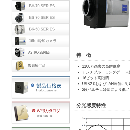
CS-700シリーズ
BH-70 SERIES
BH-70シリーズ
BS-70 SERIES
BS-70シリーズ
BK-50 SERIES
BK-50シリーズ
16bit冷却カメラ
CCD & 16bitモデル
特 徴
天体用冷却カメラ
1100万画素の高解像度
アンチブルーミングゲート機
製造終了品
16ビット高階調
USB2.0およびLAN通信に対
2段ペルチェ冷却により低ノ
分光感度特性