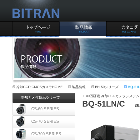
ビットラン株式会社CCD
事業部
TOPページ
製品情報
カタログ
冷却CCDカメラ製品情報
冷却CCD,CMOSカメラHOME
製品情報
BH-50シリーズ
BQ-51
1100万画素 冷却CCDカメラシステム
BQ-51LN/C
（製
CS-60 SERIES
CS-60シリーズ
CS-70 SERIES
CS-70シリーズ
CS-700 SERIES