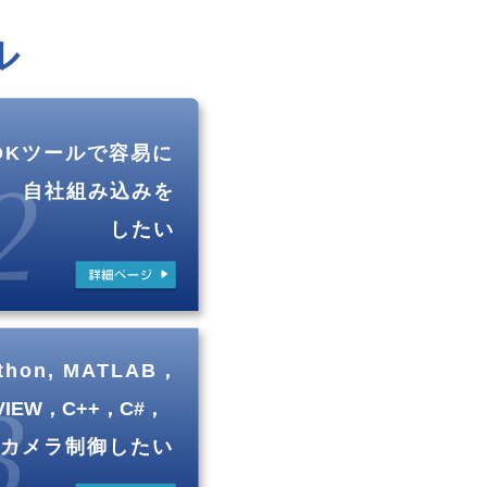
ル
DKツールで容易に
自社組み込みを
したい
thon, MATLAB，
VIEW，C++，C#，
でカメラ制御したい