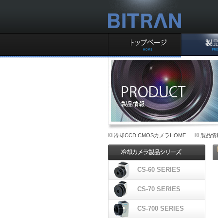
ビットラン株式会社CCD
事業部
TOPページ
製品情報
冷却CCD,CMOSカメラ製品情報
冷却CCD,CMOSカメラHOME
製品情
CS-60 SERIES
CS-60シリーズ
CS-70 SERIES
CS-70シリーズ
CS-700 SERIES