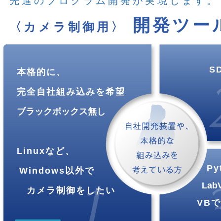
先進のプログラム開発が実現します。
開発ツー
〈カメラ制御用〉
S
本格的に、
完全自社組み込みを希望
ブラックボックス無し
Linuxなど、
Py
Windows以外で
Lab
カメラ制御をしたい
VB