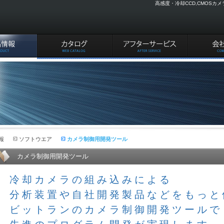
高感度・冷却CCD,CMOS
カタログ
アフターサービス
会社案内
報
ソフトウエア
カメラ制御用開発ツール
カメラ制御用開発ツール
冷却カメラの組み込みによる
分析装置や自社開発製品などをもっと
ビットランのカメラ制御開発ツールで