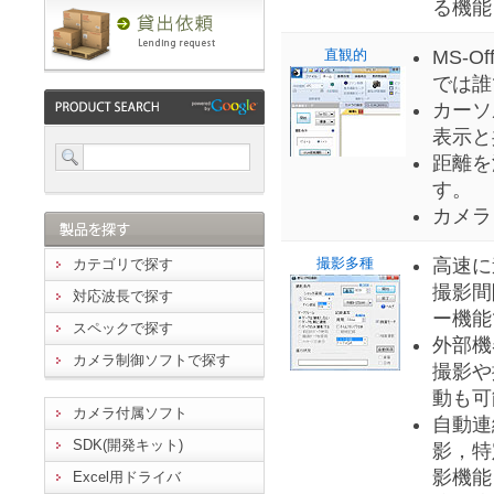
る機能
直観的
MS-
では誰
カーソ
表示と
距離を
す。
カメラ
撮影多種
高速に
カテゴリで探す
撮影間
対応波長で探す
ー機能
スペックで探す
外部機
カメラ制御ソフトで探す
撮影や
動も可
カメラ付属ソフト
自動連
SDK(開発キット)
影，特
影機能
Excel用ドライバ