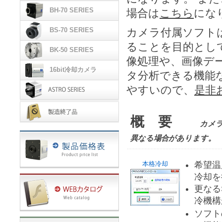
CS-700シリーズ
BH-70 SERIES
場合は
こちら
にな
BH-70シリーズ
BS-70 SERIES
カメラ付属ソフト
ることを目的とし
BS-70シリーズ
BK-50 SERIES
像処理や、画像デ
BK-50シリーズ
16bit冷却カメラ
タ分析できる機能
CCD & 16bitモデル
やすいので、
是非
天体用冷却カメラ
概 要
カメ
製造終了品
異なる場合があります。
本格冷却
希望温
冷却を
更なる
冷機構
ソフト