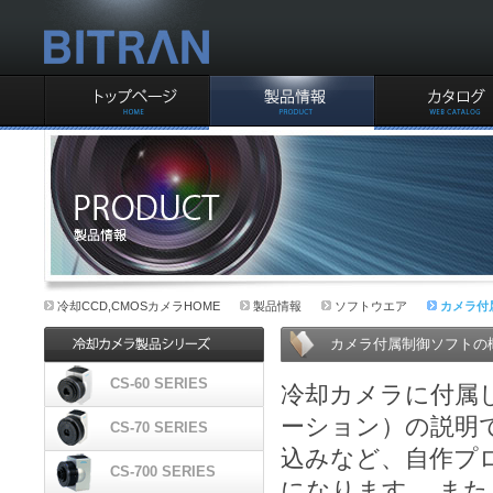
ビットラン株式会社CCD
事業部
TOPページ
製品情報
カタログ
冷却CCD,CMOSカメラ製品情報
冷却CCD,CMOSカメラHOME
製品情報
ソフトウエア
カメラ付
カメラ付属制御ソフトの
CS-60 SERIES
冷却カメラに付属
CS-60シリーズ
ーション）の説明で
CS-70 SERIES
込みなど、自作プ
CS-70シリーズ
CS-700 SERIES
になります。 また、