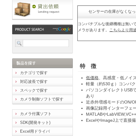
センサーの在庫がなくなっ
コンパチブルな後継機種は無いで
メラがあります。
こちらより用
特 徴
カテゴリで探す
低価格
、高感度・低ノイズ
対応波長で探す
軽量（約530ｇ）コンパ
パソコンダイレクトUSB
スペックで探す
あり
カメラ制御ソフトで探す
近赤外増感モードのON/O
画像記録用インターフェース
カメラ付属ソフト
MATLABやLabVIEW,VC+
ExcelやImageJ上で直
SDK(開発キット)
Excel用ドライバ