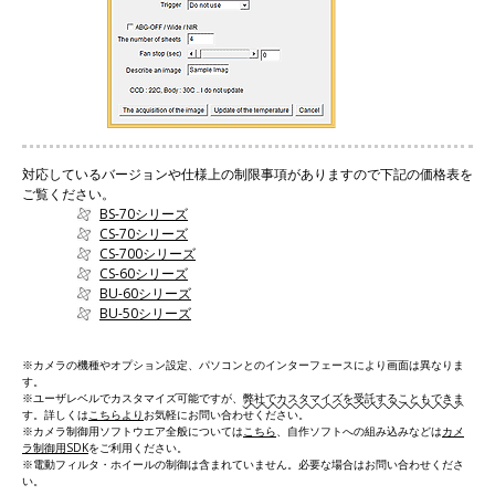
対応しているバージョンや仕様上の制限事項がありますので下記の価格表を
ご覧ください。
BS-70シリーズ
CS-70シリーズ
CS-700シリーズ
CS-60シリーズ
BU-60シリーズ
BU-50シリーズ
※カメラの機種やオプション設定、パソコンとのインターフェースにより画面は異なりま
す。
※ユーザレベルでカスタマイズ可能ですが、
弊社でカスタマイズを受託することもできま
す
。詳しくは
こちらより
お気軽にお問い合わせください。
※カメラ制御用ソフトウエア全般については
こちら
、自作ソフトへの組み込みなどは
カメ
ラ制御用SDK
をご利用ください。
※電動フィルタ・ホイールの制御は含まれていません。必要な場合はお問い合わせくださ
い。