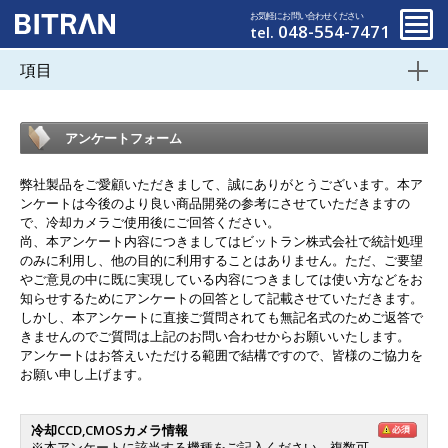
お気軽にお問い合わせください
048-554-7471
tel.
項目
アンケートフォーム
弊社製品をご愛顧いただきまして、誠にありがとうございます。本ア
ンケートは今後のより良い商品開発の参考にさせていただきますの
で、冷却カメラご使用後にご回答ください。
尚、本アンケート内容につきましてはビットラン株式会社で統計処理
のみに利用し、他の目的に利用することはありません。ただ、ご要望
やご意見の中に既に実現している内容につきましては使い方などをお
知らせするためにアンケートの回答として記載させていただきます。
しかし、本アンケートに直接ご質問されても無記名式のためご返答で
きませんのでご質問は上記のお問い合わせからお願いいたします。
アンケートはお答えいただける範囲で結構ですので、皆様のご協力を
お願い申し上げます。
冷却CCD,CMOSカメラ情報
※本アンケートに該当する機種をご記入ください。複数可