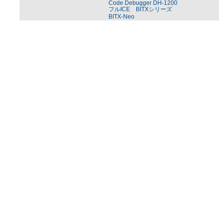
Code Debugger DH-1200
フルICE BITXシリーズ
BITX-Neo