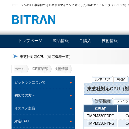
ビットランのICE事業部ではルネサスマイコンに対応したJTAGエミュレータ（デバッガ）/
トップページ
製品情報
ご購入
技術情報
東芝社対応CPU（対応機種一覧）
ホーム
ICE事業部
技術情報
ルネサス
ARM
ビットランについて
東芝社対応CPU（
初めての方へ
対応機種
デバッ
オススメ製品
CPU名
TMPM330FDFG
C
対応CPU
TMPM330FYFG
C