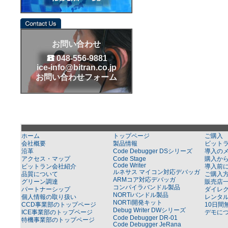
お問い合わせ
048-556-9881
ice-info@bitran.co.jp
お問い合わせフォーム
ホーム
トップページ
ご購入
会社概要
製品情報
ビット
沿革
Code Debugger DSシリーズ
導入の
アクセス・マップ
Code Stage
購入か
Code Writer
ビットラン会社紹介
導入前
ルネサス マイコン対応デバッガ
品質について
ご購入
ARMコア対応デバッガ
グリーン調達
販売店
コンパイラバンドル製品
パートナーシップ
ダイレ
NORTiバンドル製品
個人情報の取り扱い
レンタ
NORTi開発キット
CCD事業部のトップページ
10日間
Debug Writer DWシリーズ
ICE事業部のトップページ
デモに
Code Debugger DR-01
特機事業部のトップページ
Code Debugger JeRana